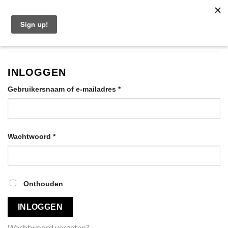
Ga
Nederlands
naar
inhoud
INLOGGEN
Vereist
Gebruikersnaam of e-mailadres
*
Vereist
Wachtwoord
*
Onthouden
INLOGGEN
Wachtwoord vergeten?