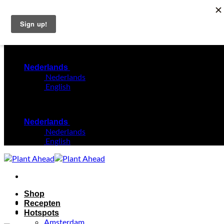
Ga
Holiday Update: if you order today, it will be shipped on
naar
Nov 1st. Free NL delivery on orders €50+ and free EU
inhoud
delivery on orders €70+
Nederlands
Nederlands
English
Nederlands
Nederlands
English
Shop
Recepten
Hotspots
Amsterdam