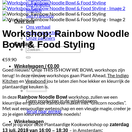
Los Angeles
Munich
San Francisco
Over ons
Ons verhaal
Workshop: Rainbow Noodle
Onze producten
Onze partners
Bowl & Food Styling
Contact
Zoeken
naar:
€
59.90
Winkelwagen /
€
0.00
Goed nieuws! Onze THIS IS HOW WE BOWL workshops zijn
terug! In deze nieuwe workshops gaan Plant Ahead,
The Indigo
Kitchen
en
Vegabond
jou te laten zien hoe lekker en kleurrijk de
plantaardige keuken is.
In deze
workshop, zullen we een
Rainbow Noodle Bowl
Geen producten in de winkelwagen.
kleurrijke en gezonde Rainbowl maken met “unicorn noodles”.
Met wat eenvoudige wetenschap en een vleugje magie, creëer je
Terug naar winkel
zo je eigen kleurveranderende noedels!
Winkelwagen
Geef je op voor deze Plantaardige Kookworkshop op
zaterdag
– in Amsterdam
13 juli, 2019 van 16:00 – 18:30
: