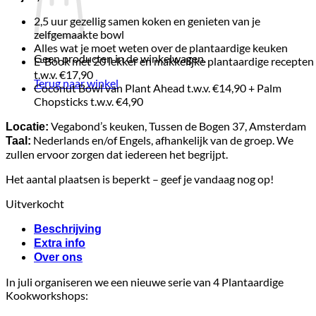
2,5 uur gezellig samen koken en genieten van je
zelfgemaakte bowl
Alles wat je moet weten over de plantaardige keuken
Geen producten in de winkelwagen.
E-Book met 20 lekker en makkelijke plantaardige recepten
t.w.v. €17,90
Terug naar winkel
Coconut Bowl van Plant Ahead t.w.v. €14,90 + Palm
Chopsticks t.w.v. €4,90
Vegabond’s keuken, Tussen de Bogen 37, Amsterdam
Locatie:
Nederlands en/of Engels, afhankelijk van de groep. We
Taal:
zullen ervoor zorgen dat iedereen het begrijpt.
Het aantal plaatsen is beperkt – geef je vandaag nog op!
Uitverkocht
Beschrijving
Extra info
Over ons
In juli organiseren we een nieuwe serie van 4 Plantaardige
Kookworkshops: